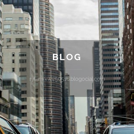
BLOG
rylanvxwv50516.blogocial.com